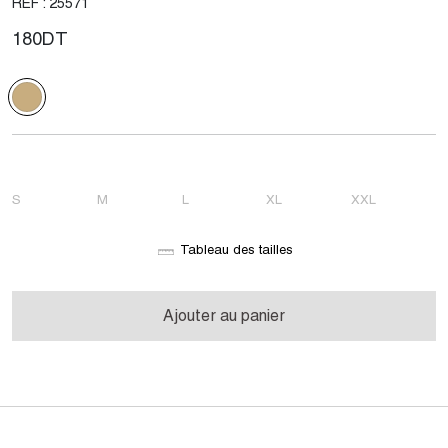
REF : 25571
180
DT
S
M
L
XL
XXL
Tableau des tailles
Ajouter au panier