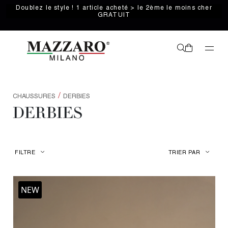
Doublez le style ! 1 article acheté > le 2ème le moins cher
GRATUIT
/
CHAUSSURES
DERBIES
DERBIES
FILTRE
TRIER PAR
NEW