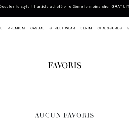
Doublez le style ! 1 article acheté > le 2ème le moins cher GRATUI
IE
PREMIUM
CASUAL
STREET WEAR
DENIM
CHAUSSURES
FAVORIS
AUCUN FAVORIS