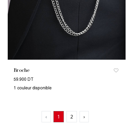
Broche
59.900 DT
1 couleur disponible
‹
1
2
›