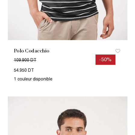
Polo Codacchio
-50%
109.900 DT
54.950 DT
1 couleur disponible