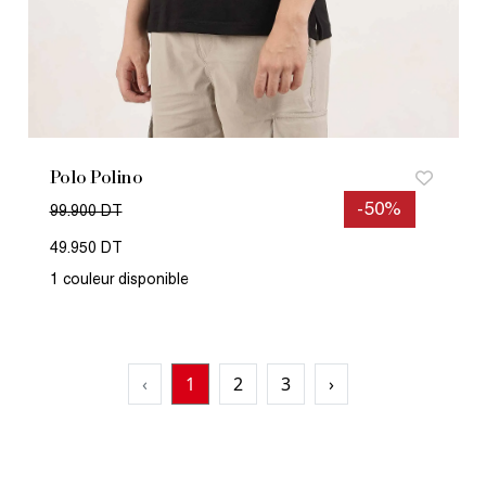
Polo Polino
-50%
99.900 DT
49.950 DT
1 couleur disponible
‹
1
2
3
›