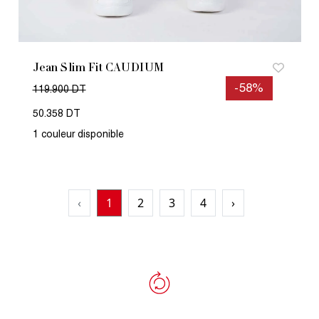
Jean Slim Fit CAUDIUM
-58%
119.900 DT
50.358 DT
1 couleur disponible
‹
1
2
3
4
›