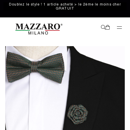
Doublez le style ! 1 article acheté > le 2ème le moins cher
GRATUIT