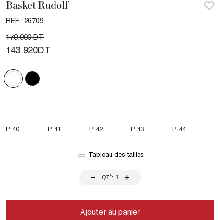
Basket Rudolf
REF : 26709
179.900 DT
143.920
DT
P 40
P 41
P 42
P 43
P 44
Tableau des tailles
QTÉ:
Ajouter au panier