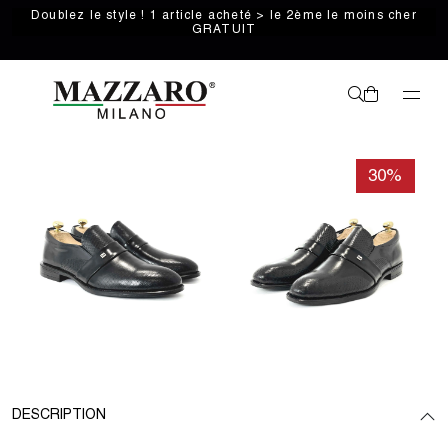
Doublez le style ! 1 article acheté > le 2ème le moins cher
GRATUIT
30%
DESCRIPTION