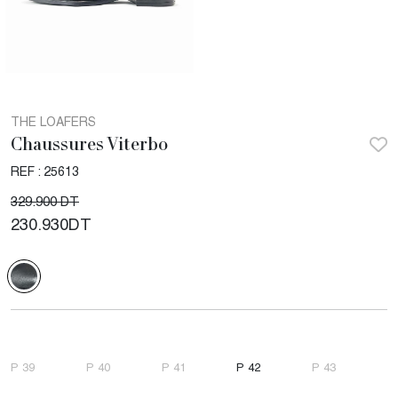
THE LOAFERS
Chaussures Viterbo
REF : 25613
329.900 DT
230.930
DT
P 39
P 40
P 41
P 42
P 43