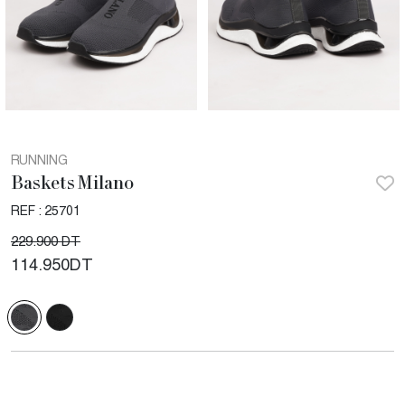
RUNNING
Baskets Milano
REF : 25701
229.900 DT
114.950
DT