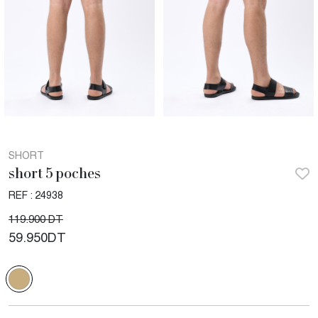
SHORT
short 5 poches
REF : 24938
119.900 DT
59.950
DT