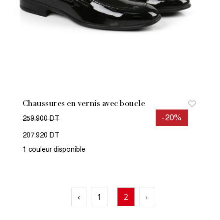
Chaussures en vernis avec boucle
-20%
259.900 DT
207.920 DT
1 couleur disponible
‹
1
2
›