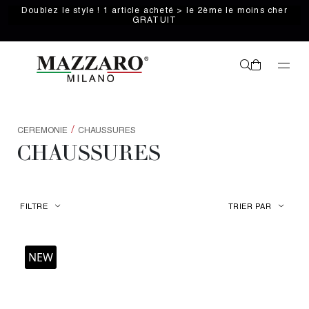
Doublez le style ! 1 article acheté > le 2ème le moins cher
GRATUIT
/
CEREMONIE
CHAUSSURES
CHAUSSURES
FILTRE
TRIER PAR
NEW