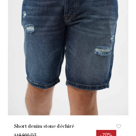
Short denim stone déchiré
-70%
119.900 DT