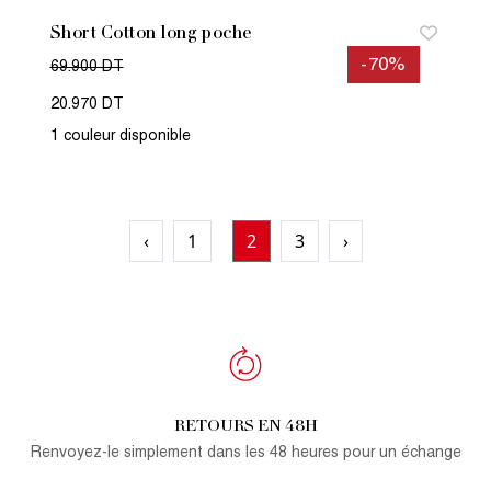
Short Cotton long poche
-70%
69.900 DT
20.970 DT
1 couleur disponible
‹
1
2
3
›
RETOURS EN 48H
Renvoyez-le simplement dans les 48 heures pour un échange