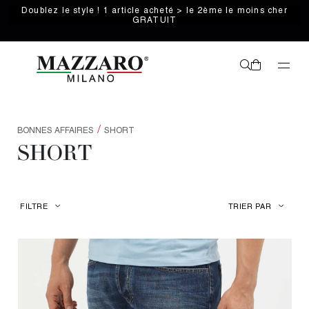
Doublez le style ! 1 article acheté > le 2ème le moins cher
GRATUIT
/
BONNES AFFAIRES
SHORT
SHORT
FILTRE
TRIER PAR